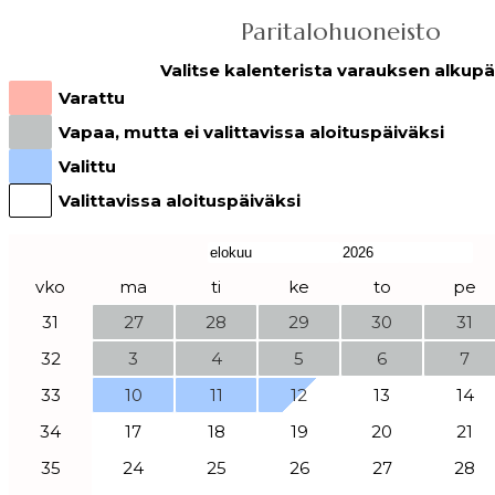
Paritalohuoneisto
Valitse kalenterista varauksen alkupä
Varattu
Vapaa, mutta ei valittavissa aloituspäiväksi
Valittu
Valittavissa aloituspäiväksi
vko
ma
ti
ke
to
pe
31
27
28
29
30
31
32
3
4
5
6
7
33
10
11
12
13
14
34
17
18
19
20
21
35
24
25
26
27
28